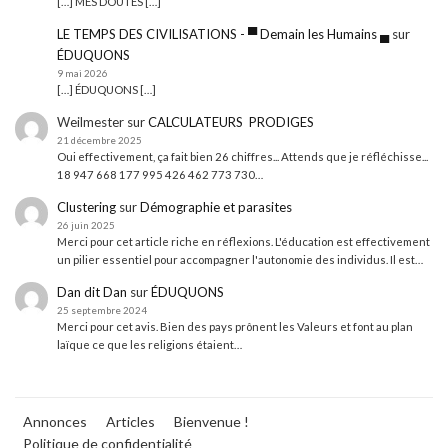
[…] MES DOUTES […]
LE TEMPS DES CIVILISATIONS - ▀ Demain les Humains ▄
sur
ÉDUQUONS
9 mai 2026
[…] ÉDUQUONS […]
Weilmester
sur
CALCULATEURS PRODIGES
21 décembre 2025
Oui effectivement, ça fait bien 26 chiffres... Attends que je réfléchisse...
18 947 668 177 995 426 462 773 730…
Clustering
sur
Démographie et parasites
26 juin 2025
Merci pour cet article riche en réflexions. L'éducation est effectivement
un pilier essentiel pour accompagner l'autonomie des individus. Il est…
Dan dit Dan
sur
ÉDUQUONS
25 septembre 2024
Merci pour cet avis. Bien des pays prônent les Valeurs et font au plan
laïque ce que les religions étaient…
Annonces
Articles
Bienvenue !
Politique de confidentialité