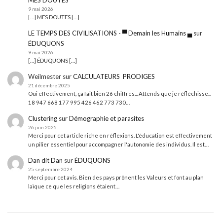
MES DOUTES
9 mai 2026
[…] MES DOUTES […]
LE TEMPS DES CIVILISATIONS - ▀ Demain les Humains ▄
sur
ÉDUQUONS
9 mai 2026
[…] ÉDUQUONS […]
Weilmester
sur
CALCULATEURS PRODIGES
21 décembre 2025
Oui effectivement, ça fait bien 26 chiffres... Attends que je réfléchisse...
18 947 668 177 995 426 462 773 730…
Clustering
sur
Démographie et parasites
26 juin 2025
Merci pour cet article riche en réflexions. L'éducation est effectivement
un pilier essentiel pour accompagner l'autonomie des individus. Il est…
Dan dit Dan
sur
ÉDUQUONS
25 septembre 2024
Merci pour cet avis. Bien des pays prônent les Valeurs et font au plan
laïque ce que les religions étaient…