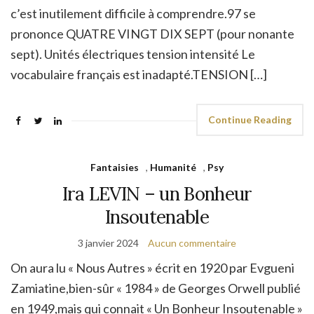
c’est inutilement difficile à comprendre.97 se
prononce QUATRE VINGT DIX SEPT (pour nonante
sept). Unités électriques tension intensité Le
vocabulaire français est inadapté.TENSION […]
Continue Reading
Fantaisies
,
Humanité
,
Psy
Ira LEVIN – un Bonheur
Insoutenable
3 janvier 2024
Aucun commentaire
On aura lu « Nous Autres » écrit en 1920 par Evgueni
Zamiatine,bien-sûr « 1984 » de Georges Orwell publié
en 1949,mais qui connait « Un Bonheur Insoutenable »